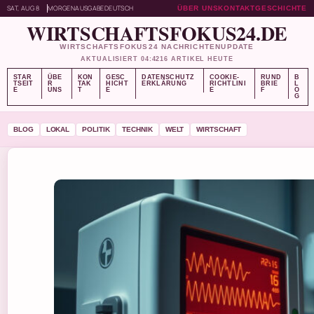
SAT, AUG 8
MORGENAUSGABE
DEUTSCH
ÜBER UNS
KONTAKT
GESCHICHTE
WIRTSCHAFTSFOKUS24.DE
WIRTSCHAFTSFOKUS24 NACHRICHTENUPDATE
AKTUALISIERT 04:42
16 ARTIKEL HEUTE
STAR
ÜBE
KON
GESC
DATENSCHUTZ
COOKIE-
RUND
B
TSEIT
R
TAK
HICHT
ERKLÄRUNG
RICHTLINI
BRIE
L
E
UNS
T
E
E
F
O
G
BLOG
LOKAL
POLITIK
TECHNIK
WELT
WIRTSCHAFT