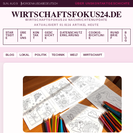
SUN, AUG 9
MORGENAUSGABE
DEUTSCH
ÜBER UNS
KONTAKT
GESCHICHTE
WIRTSCHAFTSFOKUS24.DE
WIRTSCHAFTSFOKUS24 NACHRICHTENUPDATE
AKTUALISIERT 01:01
16 ARTIKEL HEUTE
STAR
ÜBE
KON
GESC
DATENSCHUTZ
COOKIE-
RUND
B
TSEIT
R
TAK
HICHT
ERKLÄRUNG
RICHTLINI
BRIE
L
E
UNS
T
E
E
F
O
G
BLOG
LOKAL
POLITIK
TECHNIK
WELT
WIRTSCHAFT