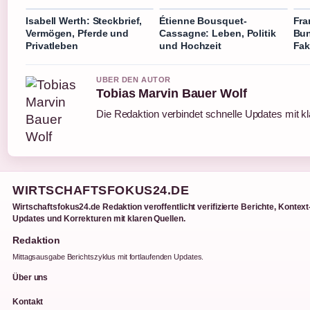
Isabell Werth: Steckbrief,
Étienne Bousquet-
Fra
Vermögen, Pferde und
Cassagne: Leben, Politik
Bun
Privatleben
und Hochzeit
Fak
UBER DEN AUTOR
Tobias Marvin Bauer Wolf
Die Redaktion verbindet schnelle Updates mit k
WIRTSCHAFTSFOKUS24.DE
Wirtschaftsfokus24.de Redaktion veroffentlicht verifizierte Berichte, Kontext
Updates und Korrekturen mit klaren Quellen.
Redaktion
Mittagsausgabe Berichtszyklus mit fortlaufenden Updates.
Über uns
Kontakt