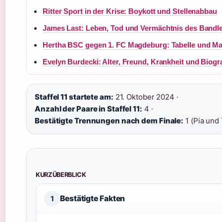
Ritter Sport in der Krise: Boykott und Stellenabbau
James Last: Leben, Tod und Vermächtnis des Bandl
Hertha BSC gegen 1. FC Magdeburg: Tabelle und Ma
Evelyn Burdecki: Alter, Freund, Krankheit und Biogra
Staffel 11 startete am:
21. Oktober 2024 ·
Anzahl der Paare in Staffel 11:
4 ·
Bestätigte Trennungen nach dem Finale:
1 (Pia und 
KURZÜBERBLICK
Bestätigte Fakten
1