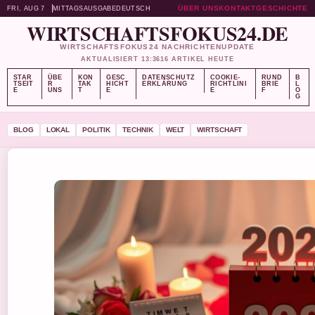
ÜBER UNS
KONTAKT
GESCHICHTE
FRI, AUG 7
MITTAGSAUSGABE
DEUTSCH
WIRTSCHAFTSFOKUS24.DE
WIRTSCHAFTSFOKUS24 NACHRICHTENUPDATE
AKTUALISIERT 13:36
16 ARTIKEL HEUTE
STAR
ÜBE
KON
GESC
DATENSCHUTZ
COOKIE-
RUND
B
TSEIT
R
TAK
HICHT
ERKLÄRUNG
RICHTLINI
BRIE
L
E
UNS
T
E
E
F
O
G
BLOG
LOKAL
POLITIK
TECHNIK
WELT
WIRTSCHAFT