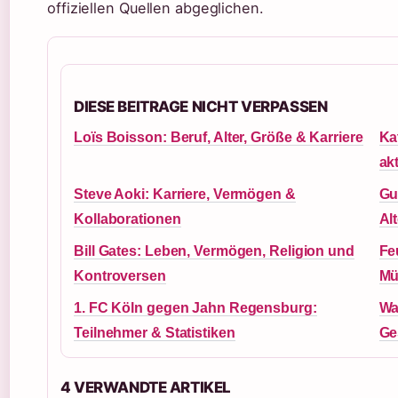
offiziellen Quellen abgeglichen.
DIESE BEITRAGE NICHT VERPASSEN
Loïs Boisson: Beruf, Alter, Größe & Karriere
Ka
ak
Steve Aoki: Karriere, Vermögen &
Gu
Kollaborationen
Al
Bill Gates: Leben, Vermögen, Religion und
Fe
Kontroversen
Mü
1. FC Köln gegen Jahn Regensburg:
Wa
Teilnehmer & Statistiken
Ge
4 VERWANDTE ARTIKEL