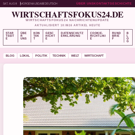
SAT, AUG 8
MORGENAUSGABE
DEUTSCH
ÜBER UNS
KONTAKT
GESCHICHTE
WIRTSCHAFTSFOKUS24.DE
WIRTSCHAFTSFOKUS24 NACHRICHTENUPDATE
AKTUALISIERT 10:06
16 ARTIKEL HEUTE
STAR
ÜBE
KON
GESC
DATENSCHUTZ
COOKIE-
RUND
B
TSEIT
R
TAK
HICHT
ERKLÄRUNG
RICHTLINI
BRIE
L
E
UNS
T
E
E
F
O
G
BLOG
LOKAL
POLITIK
TECHNIK
WELT
WIRTSCHAFT