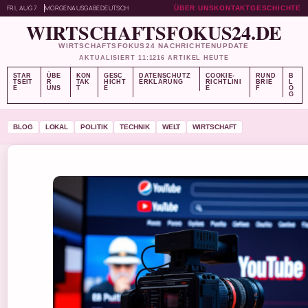
FRI, AUG 7
MORGENAUSGABE
DEUTSCH
ÜBER UNS
KONTAKT
GESCHICHTE
WIRTSCHAFTSFOKUS24.DE
WIRTSCHAFTSFOKUS24 NACHRICHTENUPDATE
AKTUALISIERT 11:12
16 ARTIKEL HEUTE
STAR
ÜBE
KON
GESC
DATENSCHUTZ
COOKIE-
RUND
B
TSEIT
R
TAK
HICHT
ERKLÄRUNG
RICHTLINI
BRIE
L
E
UNS
T
E
E
F
O
G
BLOG
LOKAL
POLITIK
TECHNIK
WELT
WIRTSCHAFT