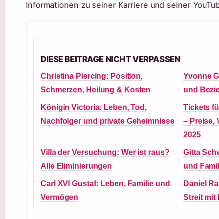
Informationen zu seiner Karriere und seiner YouTu
DIESE BEITRAGE NICHT VERPASSEN
Christina Piercing: Position,
Yvonne Go
Schmerzen, Heilung & Kosten
und Bezi
Königin Victoria: Leben, Tod,
Tickets f
Nachfolger und private Geheimnisse
– Preise,
2025
Villa der Versuchung: Wer ist raus?
Gitta Sch
Alle Eliminierungen
und Famil
Carl XVI Gustaf: Leben, Familie und
Daniel Ra
Vermögen
Streit mi