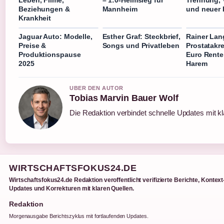
Beziehungen &
Mannheim
und neuer 
Krankheit
Jaguar Auto: Modelle,
Esther Graf: Steckbrief,
Rainer Lan
Preise &
Songs und Privatleben
Prostatakr
Produktionspause
Euro Rente
2025
Harem
UBER DEN AUTOR
Tobias Marvin Bauer Wolf
Die Redaktion verbindet schnelle Updates mit k
WIRTSCHAFTSFOKUS24.DE
Wirtschaftsfokus24.de Redaktion veroffentlicht verifizierte Berichte, Kontext
Updates und Korrekturen mit klaren Quellen.
Redaktion
Morgenausgabe Berichtszyklus mit fortlaufenden Updates.