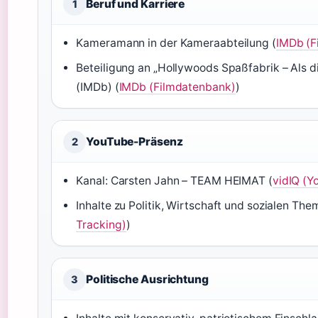
Beruf und Karriere
1
Kameramann in der Kameraabteilung (
IMDb (F
Beteiligung an „Hollywoods Spaßfabrik – Als di
(IMDb) (
IMDb (Filmdatenbank)
)
YouTube-Präsenz
2
Kanal: Carsten Jahn – TEAM HEIMAT (
vidIQ (Y
Inhalte zu Politik, Wirtschaft und sozialen The
Tracking)
)
Politische Ausrichtung
3