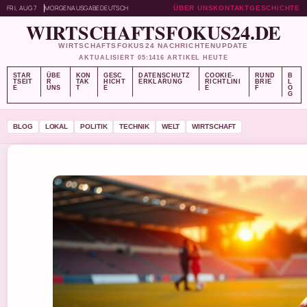
FRI, AUG 7
MORGENAUSGABE
DEUTSCH
ÜBER UNS
KONTAKT
GESCHICHTE
WIRTSCHAFTSFOKUS24.DE
WIRTSCHAFTSFOKUS24 NACHRICHTENUPDATE
AKTUALISIERT 05:14
16 ARTIKEL HEUTE
STAR
ÜBE
KON
GESC
DATENSCHUTZ
COOKIE-
RUND
B
TSEIT
R
TAK
HICHT
ERKLÄRUNG
RICHTLINI
BRIE
L
E
UNS
T
E
E
F
O
G
BLOG
LOKAL
POLITIK
TECHNIK
WELT
WIRTSCHAFT