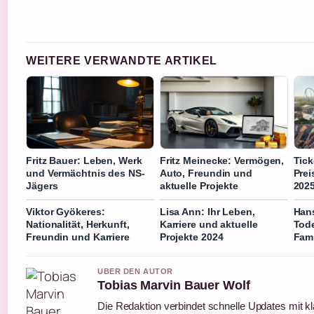
WEITERE VERWANDTE ARTIKEL
Fritz Bauer: Leben, Werk
Fritz Meinecke: Vermögen,
Tick
und Vermächtnis des NS-
Auto, Freundin und
Pre
Jägers
aktuelle Projekte
202
Viktor Gyökeres:
Lisa Ann: Ihr Leben,
Hans
Nationalität, Herkunft,
Karriere und aktuelle
Tode
Freundin und Karriere
Projekte 2024
Fami
UBER DEN AUTOR
Tobias Marvin Bauer Wolf
Die Redaktion verbindet schnelle Updates mit k