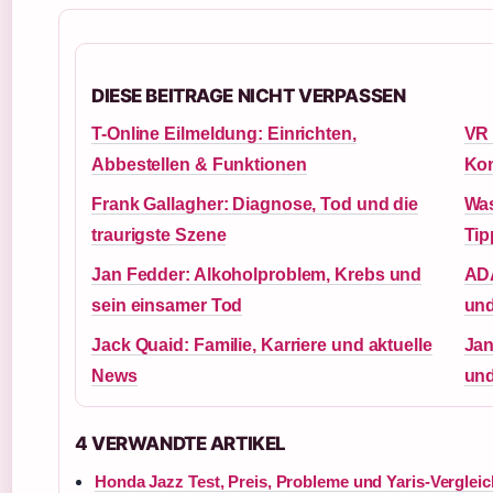
DIESE BEITRAGE NICHT VERPASSEN
T-Online Eilmeldung: Einrichten,
VR 
Abbestellen & Funktionen
Kon
Frank Gallagher: Diagnose, Tod und die
Was
traurigste Szene
Tip
Jan Fedder: Alkoholproblem, Krebs und
ADA
sein einsamer Tod
und
Jack Quaid: Familie, Karriere und aktuelle
Jan
News
und
4 VERWANDTE ARTIKEL
Honda Jazz Test, Preis, Probleme und Yaris-Vergleic