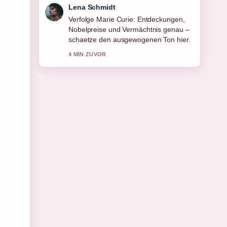
Felix Meyer
Hilfreicher Kontext zu Markus Krösche:
Gehalt, Privatleben, Karriere bei
Eintracht. Bitte haltet diesen Liveticker
aktuell.
6 MIN ZUVOR