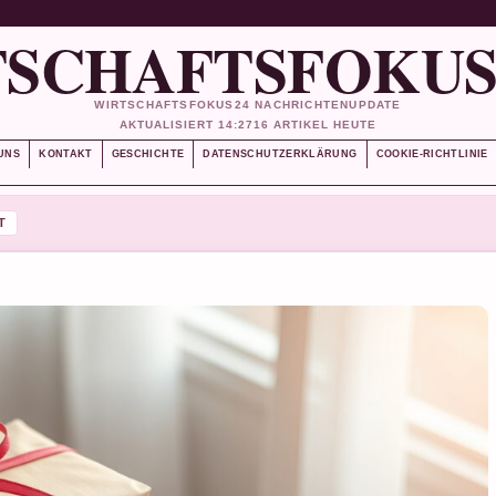
SCHAFTSFOKUS
WIRTSCHAFTSFOKUS24 NACHRICHTENUPDATE
AKTUALISIERT 14:27
16 ARTIKEL HEUTE
UNS
KONTAKT
GESCHICHTE
DATENSCHUTZERKLÄRUNG
COOKIE-RICHTLINIE
T