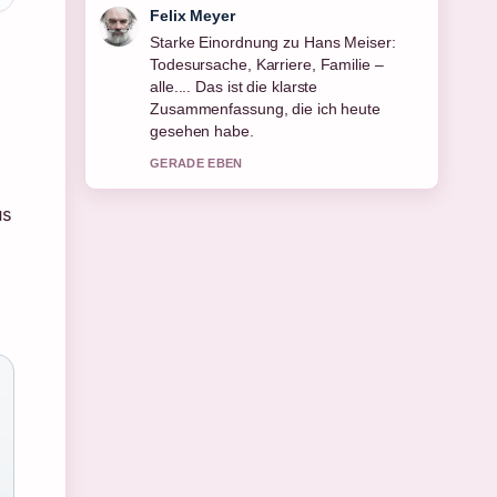
Laura Becker
Verfolge Marie Curie: Entdeckungen,
Nobelpreise und Vermächtnis genau –
schaetze den ausgewogenen Ton hier.
3 MIN ZUVOR
us