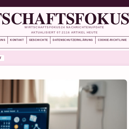
SCHAFTSFOKUS
WIRTSCHAFTSFOKUS24 NACHRICHTENUPDATE
AKTUALISIERT 07:21
16 ARTIKEL HEUTE
UNS
KONTAKT
GESCHICHTE
DATENSCHUTZERKLÄRUNG
COOKIE-RICHTLINIE
T