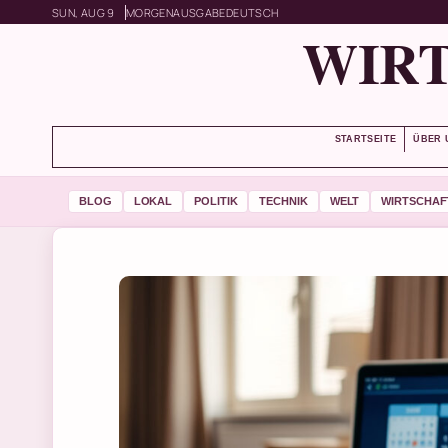
SUN, AUG 9
MORGENAUSGABE
DEUTSCH
WIRT
STARTSEITE
ÜBER 
BLOG
LOKAL
POLITIK
TECHNIK
WELT
WIRTSCHAF