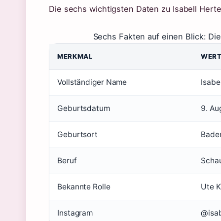
Die sechs wichtigsten Daten zu Isabell Hertel
Sechs Fakten auf einen Blick: Die
MERKMAL
WER
Vollständiger Name
Isabe
Geburtsdatum
9. Au
Geburtsort
Bade
Beruf
Schau
Bekannte Rolle
Ute K
Instagram
@isab