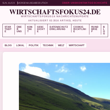
SUN, AUG 9
MORGENAUSGABE
DEUTSCH
ÜBER UNS
KONTAKT
GESCHICHTE
WIRTSCHAFTSFOKUS24.DE
WIRTSCHAFTSFOKUS24 NACHRICHTENUPDATE
AKTUALISIERT 02:35
16 ARTIKEL HEUTE
STAR
ÜBE
KON
GESC
DATENSCHUTZ
COOKIE-
RUND
B
TSEIT
R
TAK
HICHT
ERKLÄRUNG
RICHTLINI
BRIE
L
E
UNS
T
E
E
F
O
G
BLOG
LOKAL
POLITIK
TECHNIK
WELT
WIRTSCHAFT