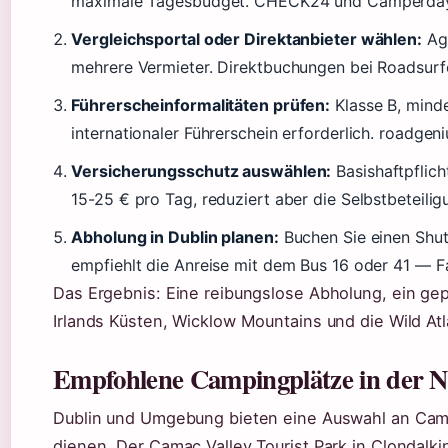
maximale Tagesbudget. CHECK24 und Camperdays b
Vergleichsportal oder Direktanbieter wählen:
Agg
mehrere Vermieter. Direktbuchungen bei Roadsurf
Führerscheinformalitäten prüfen:
Klasse B, mind
internationaler Führerschein erforderlich. roadg
Versicherungsschutz auswählen:
Basishaftpflich
15-25 € pro Tag, reduziert aber die Selbstbeteilig
Abholung in Dublin planen:
Buchen Sie einen Shut
empfiehlt die Anreise mit dem Bus 16 oder 41 — Fa
Das Ergebnis: Eine reibungslose Abholung, ein gep
Irlands Küsten, Wicklow Mountains und die Wild Atl
Empfohlene Campingplätze in der N
Dublin und Umgebung bieten eine Auswahl an Camp
dienen. Der Camac Valley Tourist Park in Clondalki