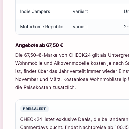
Indie Campers
variiert
Un
Motorhome Republic
variiert
2-
Angebote ab 67,50 €
Die 67,50-€-Marke von CHECK24 gilt als Untergre
Wohnmobile und Alkovenmodelle kosten je nach Sai
ist, findet über das Jahr verteilt immer wieder 
November und März. Kostenlose Wohnmobilstellplä
die Reisekosten zusätzlich.
PREISALERT
CHECK24 listet exklusive Deals, die bei anderen
Camperdays bucht, findet Nachtpreise ab 100,15