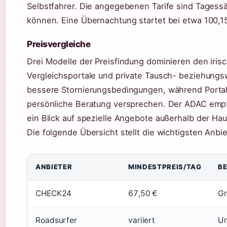
Selbstfahrer. Die angegebenen Tarife sind Tagess
können. Eine Übernachtung startet bei etwa 100,
Preisvergleiche
Drei Modelle der Preisfindung dominieren den iri
Vergleichsportale und private Tausch- beziehung
bessere Stornierungsbedingungen, während Porta
persönliche Beratung versprechen. Der ADAC empfi
ein Blick auf spezielle Angebote außerhalb der Ha
Die folgende Übersicht stellt die wichtigsten Anbi
ANBIETER
MINDESTPREIS/TAG
B
CHECK24
67,50 €
Gr
Roadsurfer
variiert
Un