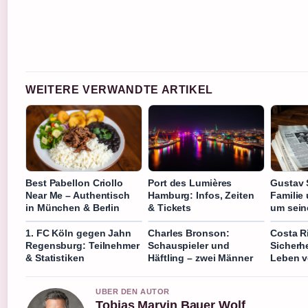
WEITERE VERWANDTE ARTIKEL
Best Pabellon Criollo
Port des Lumières
Gustav 
Near Me – Authentisch
Hamburg: Infos, Zeiten
Familie
in München & Berlin
& Tickets
um sein
1. FC Köln gegen Jahn
Charles Bronson:
Costa R
Regensburg: Teilnehmer
Schauspieler und
Sicherh
& Statistiken
Häftling – zwei Männer
Leben v
UBER DEN AUTOR
Tobias Marvin Bauer Wolf