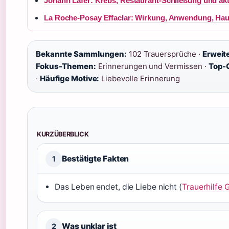
Johann Lafer: Krebs, Restaurant-Schließung und ak
La Roche-Posay Effaclar: Wirkung, Anwendung, Hau
Bekannte Sammlungen:
102 Trauersprüche ·
Erweite
Fokus-Themen:
Erinnerungen und Vermissen ·
Top-
·
Häufige Motive:
Liebevolle Erinnerung
KURZÜBERBLICK
Bestätigte Fakten
1
Das Leben endet, die Liebe nicht (
Trauerhilfe 
Was unklar ist
2