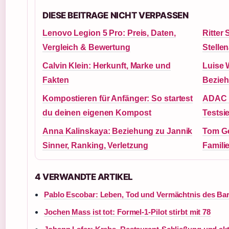
DIESE BEITRAGE NICHT VERPASSEN
Lenovo Legion 5 Pro: Preis, Daten,
Ritter 
Vergleich & Bewertung
Stelle
Calvin Klein: Herkunft, Marke und
Luise 
Fakten
Bezieh
Kompostieren für Anfänger: So startest
ADAC W
du deinen eigenen Kompost
Testsi
Anna Kalinskaya: Beziehung zu Jannik
Tom Ge
Sinner, Ranking, Verletzung
Famili
4 VERWANDTE ARTIKEL
Pablo Escobar: Leben, Tod und Vermächtnis des Ba
Jochen Mass ist tot: Formel-1-Pilot stirbt mit 78