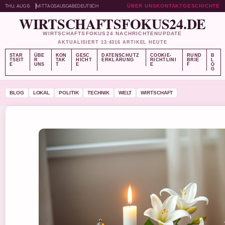
THU, AUG 6
MITTAGSAUSGABE
DEUTSCH
ÜBER UNS
KONTAKT
GESCHICHTE
WIRTSCHAFTSFOKUS24.DE
WIRTSCHAFTSFOKUS24 NACHRICHTENUPDATE
AKTUALISIERT 13:43
16 ARTIKEL HEUTE
STAR
ÜBE
KON
GESC
DATENSCHUTZ
COOKIE-
RUND
B
TSEIT
R
TAK
HICHT
ERKLÄRUNG
RICHTLINI
BRIE
L
E
UNS
T
E
E
F
O
G
BLOG
LOKAL
POLITIK
TECHNIK
WELT
WIRTSCHAFT