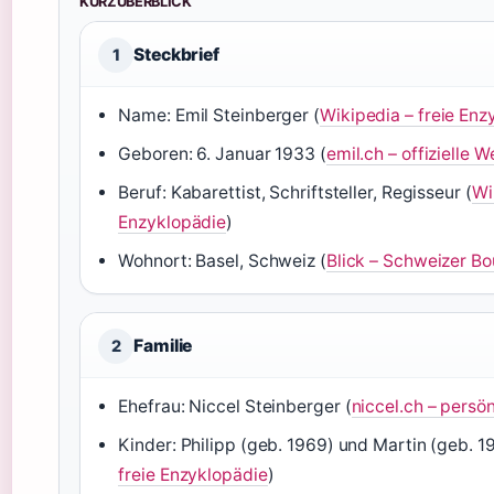
KURZÜBERBLICK
Steckbrief
1
Name: Emil Steinberger (
Wikipedia – freie Enz
Geboren: 6. Januar 1933 (
emil.ch – offizielle 
Beruf: Kabarettist, Schriftsteller, Regisseur (
Wi
Enzyklopädie
)
Wohnort: Basel, Schweiz (
Blick – Schweizer B
Familie
2
Ehefrau: Niccel Steinberger (
niccel.ch – persön
Kinder: Philipp (geb. 1969) und Martin (geb. 1
freie Enzyklopädie
)