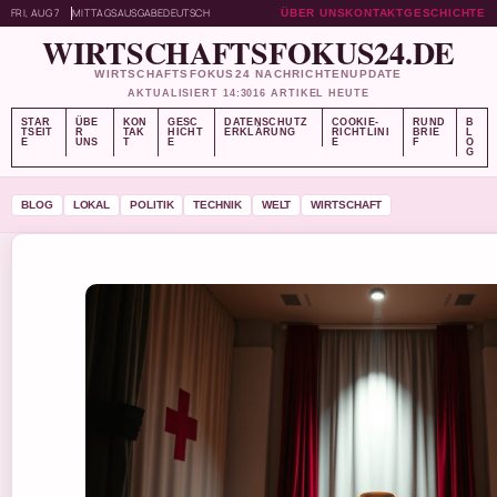
FRI, AUG 7
MITTAGSAUSGABE
DEUTSCH
ÜBER UNS
KONTAKT
GESCHICHTE
WIRTSCHAFTSFOKUS24.DE
WIRTSCHAFTSFOKUS24 NACHRICHTENUPDATE
AKTUALISIERT 14:30
16 ARTIKEL HEUTE
STAR
ÜBE
KON
GESC
DATENSCHUTZ
COOKIE-
RUND
B
TSEIT
R
TAK
HICHT
ERKLÄRUNG
RICHTLINI
BRIE
L
E
UNS
T
E
E
F
O
G
BLOG
LOKAL
POLITIK
TECHNIK
WELT
WIRTSCHAFT