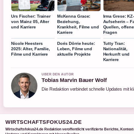
Urs Fischer: Trainer
McKenna Grace:
Irma Grese: KZ
von Mainz 05, Alter
Beziehung,
Aufseherin – F
und Karriere
Krankheit, Filme und
Quellen, offen
Karriere
Fragen
Nicole Heesters
Doris Dörrie heute:
Tutty Tran:
2025: Alter, Familie,
Leben, Filme und
Nationalität,
Filme und Karriere
aktuelle Projekte
Herkunft und
Karriere
UBER DEN AUTOR
Tobias Marvin Bauer Wolf
Die Redaktion verbindet schnelle Updates mit k
WIRTSCHAFTSFOKUS24.DE
Wirtschaftsfokus24.de Redaktion veroffentlicht verifizierte Berichte, Kontext