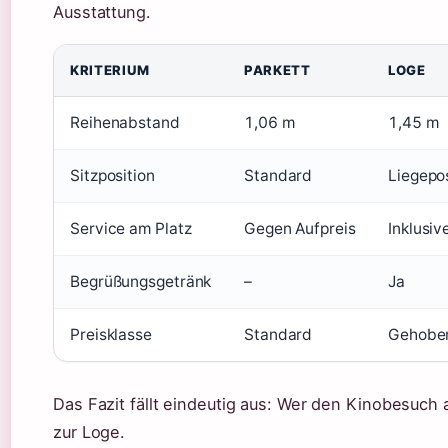
Ausstattung.
KRITERIUM
PARKETT
LOGE
Reihenabstand
1,06 m
1,45 m
Sitzposition
Standard
Liegepos
Service am Platz
Gegen Aufpreis
Inklusiv
Begrüßungsgetränk
–
Ja
Preisklasse
Standard
Gehobe
Das Fazit fällt eindeutig aus: Wer den Kinobesuch a
zur Loge.