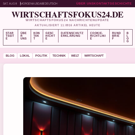
SAT, AUG 8
MORGENAUSGABE
DEUTSCH
ÜBER UNS
KONTAKT
GESCHICHTE
WIRTSCHAFTSFOKUS24.DE
WIRTSCHAFTSFOKUS24 NACHRICHTENUPDATE
AKTUALISIERT 11:09
16 ARTIKEL HEUTE
STAR
ÜBE
KON
GESC
DATENSCHUTZ
COOKIE-
RUND
B
TSEIT
R
TAK
HICHT
ERKLÄRUNG
RICHTLINI
BRIE
L
E
UNS
T
E
E
F
O
G
BLOG
LOKAL
POLITIK
TECHNIK
WELT
WIRTSCHAFT