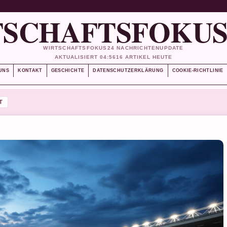
SCHAFTSFOKUS
WIRTSCHAFTSFOKUS24 NACHRICHTENUPDATE
AKTUALISIERT 04:56
16 ARTIKEL HEUTE
UNS
KONTAKT
GESCHICHTE
DATENSCHUTZERKLÄRUNG
COOKIE-RICHTLINIE
T