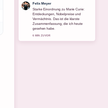
Laura Becker
Verfolge Markus Krösche: Gehalt,
Privatleben, Karriere bei Eintracht
genau – schaetze den ausgewogenen
Ton hier.
8 MIN ZUVOR