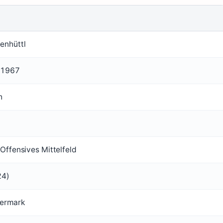
enhüttl
 1967
h
 Offensives Mittelfeld
24)
iermark