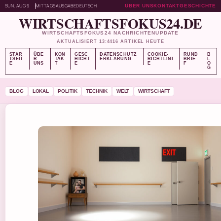
SUN, AUG 9
MITTAGSAUSGABE
DEUTSCH
ÜBER UNS
KONTAKT
GESCHICHTE
WIRTSCHAFTSFOKUS24.DE
WIRTSCHAFTSFOKUS24 NACHRICHTENUPDATE
AKTUALISIERT 13:44
16 ARTIKEL HEUTE
STAR
ÜBE
KON
GESC
DATENSCHUTZ
COOKIE-
RUND
B
TSEIT
R
TAK
HICHT
ERKLÄRUNG
RICHTLINI
BRIE
L
E
UNS
T
E
E
F
O
G
BLOG
LOKAL
POLITIK
TECHNIK
WELT
WIRTSCHAFT