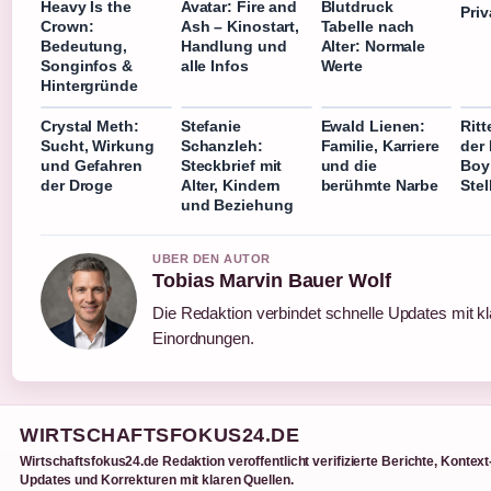
Heavy Is the
Avatar: Fire and
Blutdruck
Priv
Crown:
Ash – Kinostart,
Tabelle nach
Bedeutung,
Handlung und
Alter: Normale
Songinfos &
alle Infos
Werte
Hintergründe
Crystal Meth:
Stefanie
Ewald Lienen:
Ritt
Sucht, Wirkung
Schanzleh:
Familie, Karriere
der 
und Gefahren
Steckbrief mit
und die
Boy
der Droge
Alter, Kindern
berühmte Narbe
Ste
und Beziehung
UBER DEN AUTOR
Tobias Marvin Bauer Wolf
Die Redaktion verbindet schnelle Updates mit k
Einordnungen.
WIRTSCHAFTSFOKUS24.DE
Wirtschaftsfokus24.de Redaktion veroffentlicht verifizierte Berichte, Kontext
Updates und Korrekturen mit klaren Quellen.