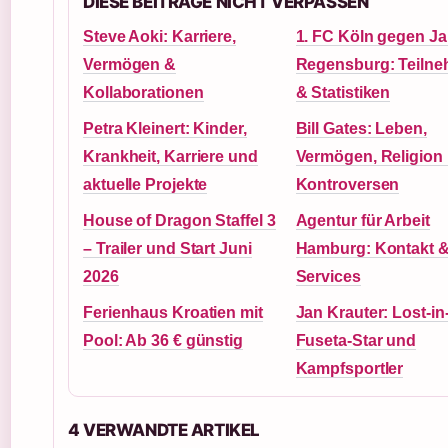
DIESE BEITRAGE NICHT VERPASSEN
Steve Aoki: Karriere,
1. FC Köln gegen J
Vermögen &
Regensburg: Teilne
Kollaborationen
& Statistiken
Petra Kleinert: Kinder,
Bill Gates: Leben,
Krankheit, Karriere und
Vermögen, Religion
aktuelle Projekte
Kontroversen
House of Dragon Staffel 3
Agentur für Arbeit
– Trailer und Start Juni
Hamburg: Kontakt 
2026
Services
Ferienhaus Kroatien mit
Jan Krauter: Lost-in
Pool: Ab 36 € günstig
Fuseta-Star und
Kampfsportler
4 VERWANDTE ARTIKEL