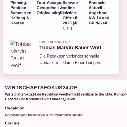
Piercing:
Tour-Absage,
Schweiz
Prospekt
Position,
Gesundheit &
online
Aktuell –
Schmerzen,
Originalmitglieder
kaufen:
Angebote
Heilung &
Offiziell
KW 14 und
Kosten
2026 (40
Gültigkeit
CHF)
UBER DEN AUTOR
Tobias Marvin Bauer Wolf
Die Redaktion verbindet schnelle
Updates mit klaren Einordnungen.
WIRTSCHAFTSFOKUS24.DE
Wirtschaftsfokus24.de Redaktion veroffentlicht verifizierte Berichte, Kontext
Updates und Korrekturen mit klaren Quellen.
Redaktion
Morgenausgabe Berichtszyklus mit fortlaufenden Updates.
Über uns