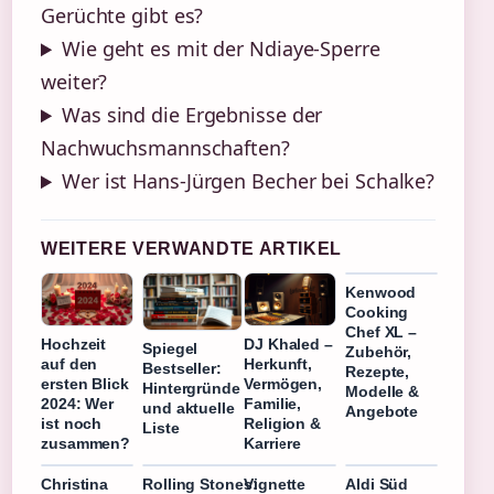
Gerüchte gibt es?
Wie geht es mit der Ndiaye-Sperre
weiter?
Was sind die Ergebnisse der
Nachwuchsmannschaften?
Wer ist Hans-Jürgen Becher bei Schalke?
WEITERE VERWANDTE ARTIKEL
Kenwood
Cooking
Chef XL –
Hochzeit
DJ Khaled –
Spiegel
Zubehör,
auf den
Herkunft,
Bestseller:
Rezepte,
ersten Blick
Vermögen,
Hintergründe
Modelle &
2024: Wer
Familie,
und aktuelle
Angebote
ist noch
Religion &
Liste
zusammen?
Karriere
Christina
Rolling Stones:
Vignette
Aldi Süd