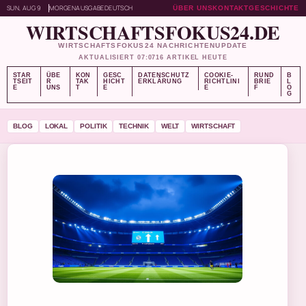
SUN, AUG 9
MORGENAUSGABE
DEUTSCH
ÜBER UNS
KONTAKT
GESCHICHTE
WIRTSCHAFTSFOKUS24.DE
WIRTSCHAFTSFOKUS24 NACHRICHTENUPDATE
AKTUALISIERT 07:07
16 ARTIKEL HEUTE
STAR
ÜBE
KON
GESC
DATENSCHUTZ
COOKIE-
RUND
B
TSEIT
R
TAK
HICHT
ERKLÄRUNG
RICHTLINI
BRIE
L
E
UNS
T
E
E
F
O
G
BLOG
LOKAL
POLITIK
TECHNIK
WELT
WIRTSCHAFT