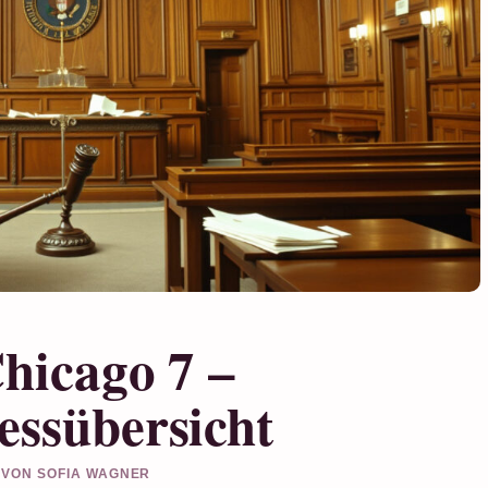
Chicago 7 –
essübersicht
T VON SOFIA WAGNER