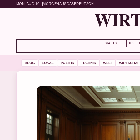
MON, AUG 10
MORGENAUSGABE
DEUTSCH
WIRT
STARTSEITE
ÜBER 
BLOG
LOKAL
POLITIK
TECHNIK
WELT
WIRTSCHAF