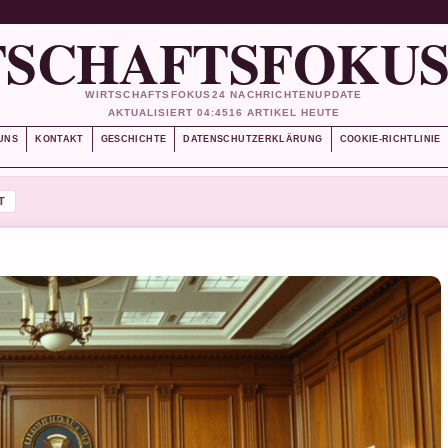
SCHAFTSFOKUS
WIRTSCHAFTSFOKUS24 NACHRICHTENUPDATE
AKTUALISIERT 04:45
16 ARTIKEL HEUTE
UNS
KONTAKT
GESCHICHTE
DATENSCHUTZERKLÄRUNG
COOKIE-RICHTLINIE
T