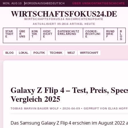
ÜBER UNS
KONTAKT
GESCHICHTE
MON, AUG 10
MORGENAUSGABE
DEUTSCH
WIRTSCHAFTSFOKUS24.DE
WIRTSCHAFTSFOKUS24 NACHRICHTENUPDATE
AKTUALISIERT 05:28
16 ARTIKEL HEUTE
STAR
ÜBE
KON
GESC
DATENSCHUTZ
COOKIE-
RUND
B
TSEIT
R
TAK
HICHT
ERKLÄRUNG
RICHTLINI
BRIE
L
E
UNS
T
E
E
F
O
G
BLOG
LOKAL
POLITIK
TECHNIK
WELT
WIRTSCHAFT
Galaxy Z Flip 4 – Test, Preis, Spe
Vergleich 2025
TOBIAS MARVIN BAUER WOLF • 2026-04-09 • GEPRUFT VON ELIAS HOF
Das Samsung Galaxy Z Flip 4 erschien im August 2022 a