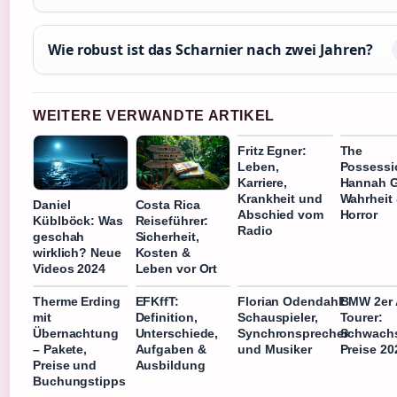
Wie robust ist das Scharnier nach zwei Jahren?
WEITERE VERWANDTE ARTIKEL
Fritz Egner:
The
Leben,
Possessi
Karriere,
Hannah G
Krankheit und
Wahrheit
Daniel
Costa Rica
Abschied vom
Horror
Küblböck: Was
Reiseführer:
Radio
geschah
Sicherheit,
wirklich? Neue
Kosten &
Videos 2024
Leben vor Ort
Therme Erding
EFKffT:
Florian Odendahl:
BMW 2er 
mit
Definition,
Schauspieler,
Tourer:
Übernachtung
Unterschiede,
Synchronsprecher
Schwachs
– Pakete,
Aufgaben &
und Musiker
Preise 20
Preise und
Ausbildung
Buchungstipps