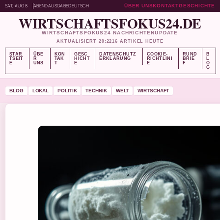
SAT, AUG 8
ABENDAUSGABE
DEUTSCH
ÜBER UNS
KONTAKT
GESCHICHTE
WIRTSCHAFTSFOKUS24.DE
WIRTSCHAFTSFOKUS24 NACHRICHTENUPDATE
AKTUALISIERT 20:22
16 ARTIKEL HEUTE
STAR
ÜBE
KON
GESC
DATENSCHUTZ
COOKIE-
RUND
B
TSEIT
R
TAK
HICHT
ERKLÄRUNG
RICHTLINI
BRIE
L
E
UNS
T
E
E
F
O
G
BLOG
LOKAL
POLITIK
TECHNIK
WELT
WIRTSCHAFT