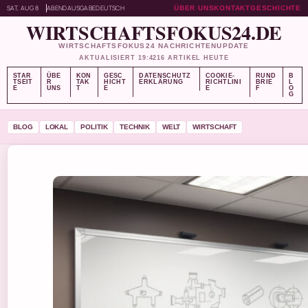
SAT, AUG 8
ABENDAUSGABE
DEUTSCH
ÜBER UNS
KONTAKT
GESCHICHTE
WIRTSCHAFTSFOKUS24.DE
WIRTSCHAFTSFOKUS24 NACHRICHTENUPDATE
AKTUALISIERT 19:42
16 ARTIKEL HEUTE
STAR
ÜBE
KON
GESC
DATENSCHUTZ
COOKIE-
RUND
B
TSEIT
R
TAK
HICHT
ERKLÄRUNG
RICHTLINI
BRIE
L
E
UNS
T
E
E
F
O
G
BLOG
LOKAL
POLITIK
TECHNIK
WELT
WIRTSCHAFT