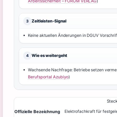
Arbeitssicherheit – FORUM VERLAG
)
Zeitleisten-Signal
3
Keine aktuellen Änderungen in DGUV Vorschrif
Wie es weitergeht
4
Wachsende Nachfrage: Betriebe setzen vermehr
Berufsportal Azubiyo
)
Steck
Offizielle Bezeichnung
Elektrofachkraft für festgel