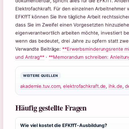
dokumentierbar, spricht alles für die EFKffT. Andern
Elektrofachkraft. Für den einzelnen Arbeitnehmer 
EFKffT können Sie Ihre tägliche Arbeit rechtssich
dass Sie im Zweifel einen Vorgesetzten hinzuzieh
eigenverantwortlich arbeiten möchte, investiert be
wenn das bedeutet, drei Jahre zu opfern statt zw
Verwandte Beiträge:
**Erwerbsminderungsrente mi
und Antrag**
·
**Memorandum schreiben: Anleitung
WEITERE QUELLEN
akademie.tuv.com
,
elektrofachkraft.de
,
ihk.de
,
d
Häufig gestellte Fragen
Wie viel kostet die EFKffT-Ausbildung?